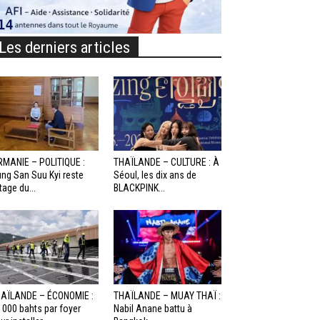
Les derniers articles
RMANIE – POLITIQUE :
THAÏLANDE – CULTURE : À
ng San Suu Kyi reste
Séoul, les dix ans de
otage du...
BLACKPINK...
AÏLANDE – ÉCONOMIE :
THAÏLANDE – MUAY THAÏ :
 000 bahts par foyer
Nabil Anane battu à