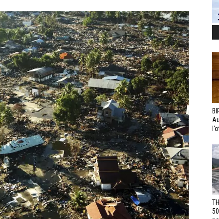
BI
Au
l’
TH
50