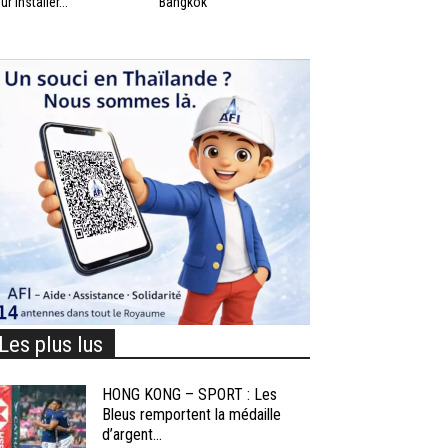
ur installer...
Bangkok
Les plus lus
HONG KONG – SPORT : Les
Bleus remportent la médaille
d’argent...