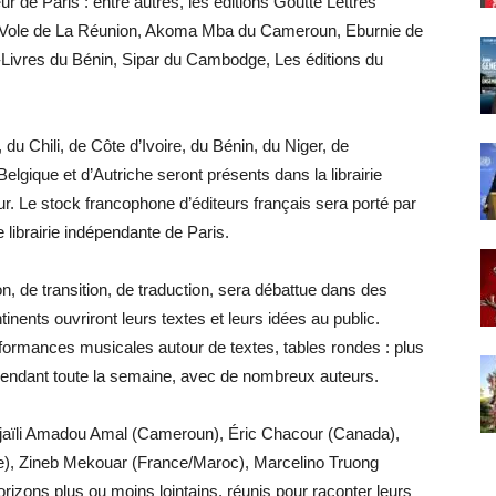
r de Paris : entre autres, les éditions Goutte Lettres
do Vole de La Réunion, Akoma Mba du Cameroun, Eburnie de
-Livres du Bénin, Sipar du Cambodge, Les éditions du
u Chili, de Côte d’Ivoire, du Bénin, du Niger, de
lgique et d’Autriche seront présents dans la librairie
ur. Le stock francophone d’éditeurs français sera porté par
e librairie indépendante de Paris.
n, de transition, de traduction, sera débattue dans des
inents ouvriront leurs textes et leurs idées au public.
erformances musicales autour de textes, tables rondes : plus
endant toute la semaine, avec de nombreux auteurs.
 Djaïli Amadou Amal (Cameroun), Éric Chacour (Canada),
), Zineb Mekouar (France/Maroc), Marcelino Truong
orizons plus ou moins lointains, réunis pour raconter leurs