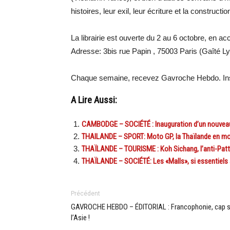
histoires, leur exil, leur écriture et la constru
La librairie est ouverte du 2 au 6 octobre, en ac
Adresse: ​​3bis rue Papin​ , 75003 Paris (Gaîté L
Chaque semaine, recevez Gavroche Hebdo. Ins
A Lire Aussi:
CAMBODGE – SOCIÉTÉ : Inauguration d’un nouve
THAILANDE – SPORT: Moto GP, la Thaïlande en mo
THAÏLANDE – TOURISME : Koh Sichang, l’anti-Pat
THAÏLANDE – SOCIÉTÉ: Les «Malls», si essentiels 
Précédent
GAVROCHE HEBDO – ÉDITORIAL : Francophonie, cap s
l’Asie !