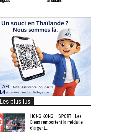
ngkok
circulation...
Les plus lus
HONG KONG – SPORT : Les
Bleus remportent la médaille
d’argent...