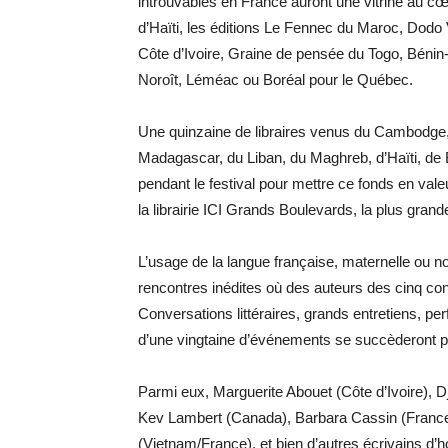
introuvables en France auront une vitrine au cœu
d’Haïti, les éditions Le Fennec du Maroc, Do
Côte d’Ivoire, Graine de pensée du Togo, Bénin
Noroît, Léméac ou Boréal pour le Québec.
Une quinzaine de libraires venus du Cambodge, d
Madagascar, du Liban, du Maghreb, d’Haïti, de Be
pendant le festival pour mettre ce fonds en vale
la librairie ICI Grands Boulevards, la plus grand
L’usage de la langue française, maternelle ou no
rencontres inédites où des auteurs des cinq cont
Conversations littéraires, grands entretiens, p
d’une vingtaine d’événements se succèderont p
Parmi eux, Marguerite Abouet (Côte d’Ivoire),
Kev Lambert (Canada), Barbara Cassin (France
(Vietnam/France), et bien d’autres écrivains d’h