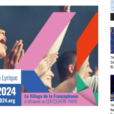
TH
Sé
BL
TH
Na