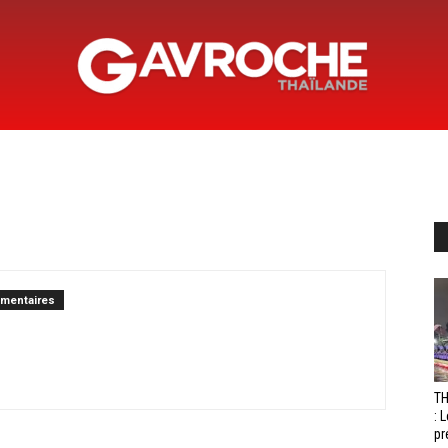
Gavroche
Thaïlande
mentaires
T
: 
pr