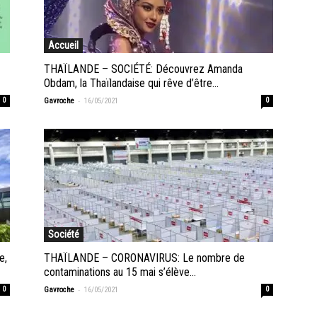
Accueil
THAÏLANDE – SOCIÉTÉ: Découvrez Amanda
Obdam, la Thaïlandaise qui rêve d’être...
-
0
Gavroche
16/05/2021
0
Société
e,
THAÏLANDE – CORONAVIRUS: Le nombre de
contaminations au 15 mai s’élève...
-
0
Gavroche
16/05/2021
0