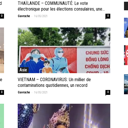
d
THAÏLANDE – COMMUNAUTÉ: Le vote
électronique pour les élections consulaires, une...
-
0
Gavroche
16/05/2021
0
Asie
le
VIETNAM – CORONAVIRUS: Un millier de
contaminations quotidiennes, un record
-
0
Gavroche
16/05/2021
0