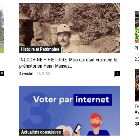
PH
Histoire et Patrimoine
La
INDOCHINE – HISTOIRE: Mais qui était vraiment le
2,
préhistorien Henri Mansuy...
-
0
Gavroche
16/05/2021
0
TH
Av
ci
qui
Actualités consulaires