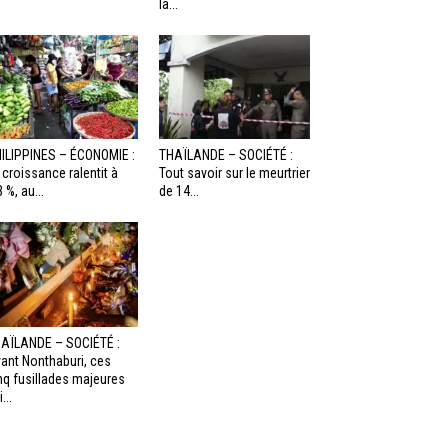
la...
ILIPPINES – ÉCONOMIE :
THAÏLANDE – SOCIÉTÉ :
 croissance ralentit à
Tout savoir sur le meurtrier
3 %, au...
de 14...
AÏLANDE – SOCIÉTÉ :
ant Nonthaburi, ces
nq fusillades majeures
...