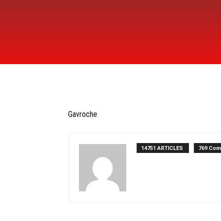
Gavroche
14751 ARTICLES
769 Com