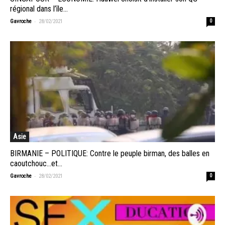
régional dans l’île...
-
Gavroche
28/02/2021
0
Asie
BIRMANIE – POLITIQUE: Contre le peuple birman, des balles en
caoutchouc…et...
-
Gavroche
28/02/2021
0