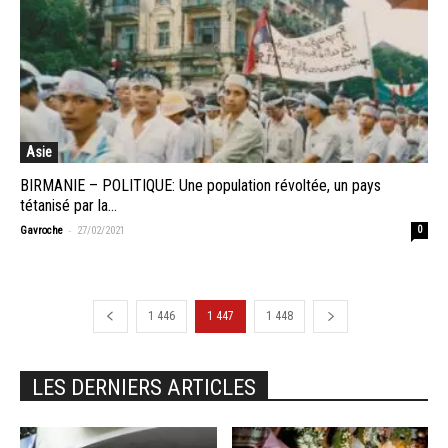
Asie
BIRMANIE – POLITIQUE: Une population révoltée, un pays
tétanisé par la...
-
Gavroche
27/02/2021
0
1 446
1 447
1 448
LES DERNIERS ARTICLES