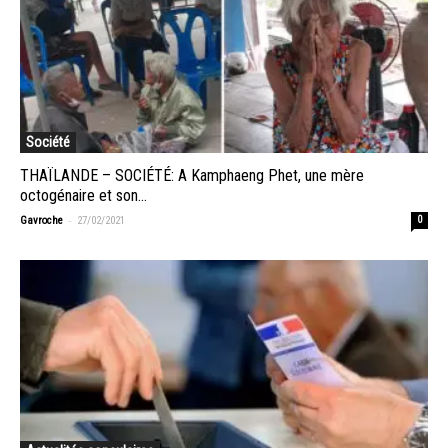
Société
THAÏLANDE – SOCIÉTÉ: A Kamphaeng Phet, une mère
octogénaire et son...
-
Gavroche
27/02/2021
0