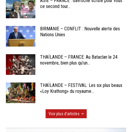
ASIE – FRANCE : Gavroche scrute pour vous
ce second tour...
BIRMANIE – CONFLIT : Nouvelle alerte des
Nations Unies
THAÏLANDE – FRANCE: Au Bataclan le 24
novembre, bien plus qu’un...
THAÏLANDE – FESTIVAL: Les six plus beaux
«Loy Krathong» du royaume...
Voir plus d'articles