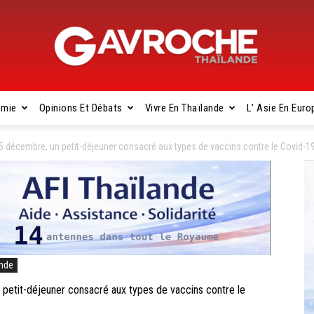
omie
Opinions Et Débats
Vivre En Thaïlande
L’ Asie En Euro
Gavroche
cembre, un petit-déjeuner consacré aux types de vaccins contre le Covid-19 a
Thaïlande
ande
it-déjeuner consacré aux types de vaccins contre le