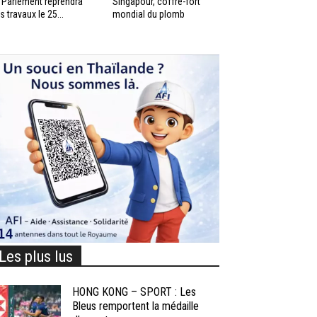
 Parlement reprendra
Singapour, coffre-fort
s travaux le 25...
mondial du plomb
Les plus lus
HONG KONG – SPORT : Les
Bleus remportent la médaille