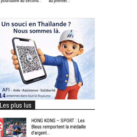
 poursuivre au second...
au premier...
Les plus lus
HONG KONG – SPORT : Les
Bleus remportent la médaille
d’argent...