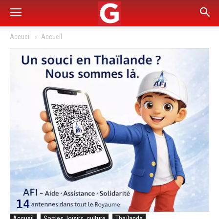
Accueil
Accueil
Accueil
Sorties, loisirs, culture
Thaïlande