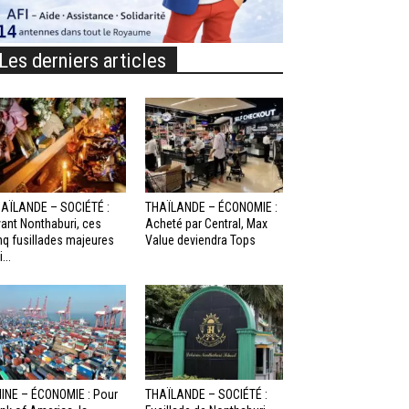
Les derniers articles
AÏLANDE – SOCIÉTÉ :
THAÏLANDE – ÉCONOMIE :
ant Nonthaburi, ces
Acheté par Central, Max
nq fusillades majeures
Value deviendra Tops
...
INE – ÉCONOMIE : Pour
THAÏLANDE – SOCIÉTÉ :