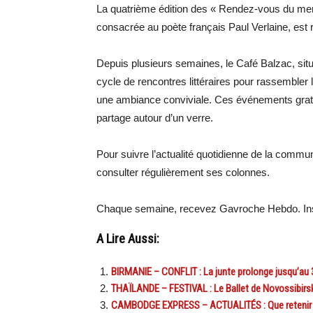
La quatrième édition des « Rendez-vous du mercr
consacrée au poète français Paul Verlaine, est 
Depuis plusieurs semaines, le Café Balzac, si
cycle de rencontres littéraires pour rassembler
une ambiance conviviale. Ces événements grat
partage autour d’un verre.
Pour suivre l’actualité quotidienne de la comm
consulter régulièrement ses colonnes.
Chaque semaine, recevez Gavroche Hebdo. Ins
A Lire Aussi:
BIRMANIE – CONFLIT : La junte prolonge jusqu’au 3
THAÏLANDE – FESTIVAL : Le Ballet de Novossibirs
CAMBODGE EXPRESS – ACTUALITÉS : Que retenir de 