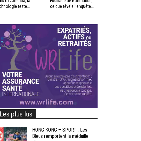
nk of America, la
Fusillade de Nonthaburi,
chnologie reste...
ce que révèle l’enquête...
Les plus lus
HONG KONG – SPORT : Les
Bleus remportent la médaille