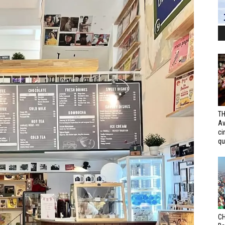
TH
Av
ci
qui
CH