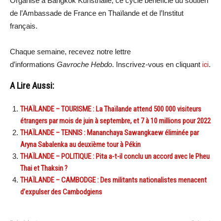
Organisé à Bangkok Kunsthalle, ce cycle bénéficie du soutien
de l’Ambassade de France en Thaïlande et de l’Institut
français.
Chaque semaine, recevez notre lettre
d’informations
Gavroche Hebdo
. Inscrivez-vous en cliquant
ici
.
A Lire Aussi:
THAÏLANDE – TOURISME : La Thaïlande attend 500 000 visiteurs
étrangers par mois de juin à septembre, et 7 à 10 millions pour 2022
THAÏLANDE – TENNIS : Mananchaya Sawangkaew éliminée par
Aryna Sabalenka au deuxième tour à Pékin
THAÏLANDE – POLITIQUE : Pita a-t-il conclu un accord avec le Pheu
Thai et Thaksin ?
THAÏLANDE – CAMBODGE : Des militants nationalistes menacent
d’expulser des Cambodgiens