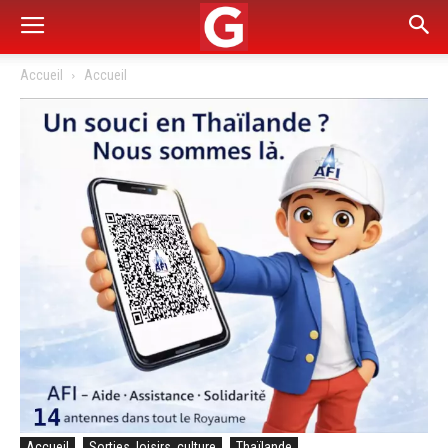
Accueil
Accueil
Accueil
Sorties, loisirs, culture
Thaïlande