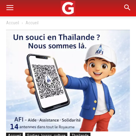
Accueil
Accueil
Accueil
Sorties, loisirs, culture
Thaïlande