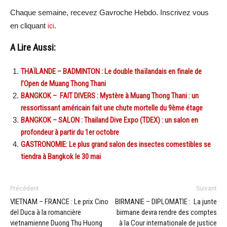
Chaque semaine, recevez Gavroche Hebdo. Inscrivez vous
en cliquant
ici
.
A Lire Aussi:
THAÏLANDE – BADMINTON : Le double thaïlandais en finale de
l’Open de Muang Thong Thani
BANGKOK – FAIT DIVERS : Mystère à Muang Thong Thani : un
ressortissant américain fait une chute mortelle du 9ème étage
BANGKOK – SALON : Thailand Dive Expo (TDEX) : un salon en
profondeur à partir du 1er octobre
GASTRONOMIE: Le plus grand salon des insectes comestibles se
tiendra à Bangkok le 30 mai
Précédent
Suivant
VIETNAM – FRANCE : Le prix Cino
BIRMANIE – DIPLOMATIE : La junte
del Duca à la romancière
birmane devra rendre des comptes
vietnamienne Duong Thu Huong
à la Cour internationale de justice