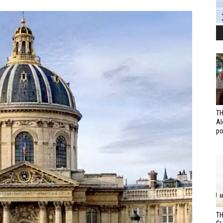
TH
Al
po
TH