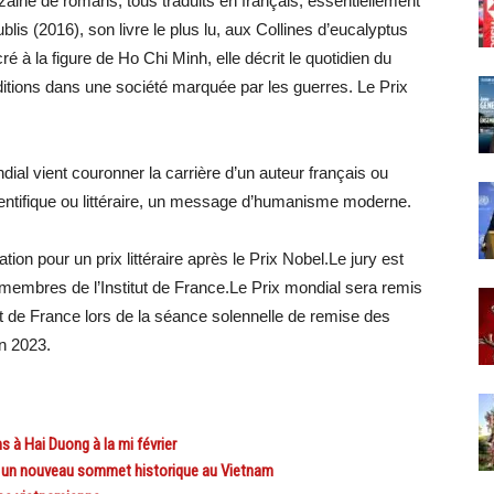
aine de romans, tous traduits en français, essentiellement
is (2016), son livre le plus lu, aux Collines d’eucalyptus
é à la figure de Ho Chi Minh, elle décrit le quotidien du
ditions dans une société marquée par les guerres. Le Prix
al vient couronner la carrière d’un auteur français ou
ientifique ou littéraire, un message d’humanisme moderne.
ation pour un prix littéraire après le Prix Nobel.Le jury est
mbres de l’Institut de France.Le Prix mondial sera remis
t de France lors de la séance solennelle de remise des
in 2023.
 Hai Duong à la mi février
t un nouveau sommet historique au Vietnam