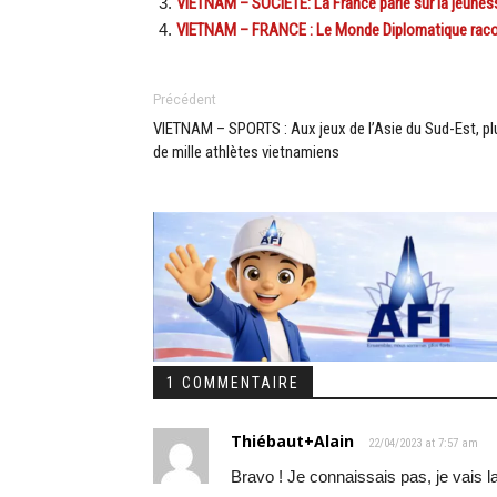
VIETNAM – SOCIETE: La France parie sur la jeune
VIETNAM – FRANCE : Le Monde Diplomatique raco
Précédent
VIETNAM – SPORTS : Aux jeux de l’Asie du Sud-Est, pl
de mille athlètes vietnamiens
1 COMMENTAIRE
Thiébaut+Alain
22/04/2023 at 7:57 am
Bravo ! Je connaissais pas, je vais l