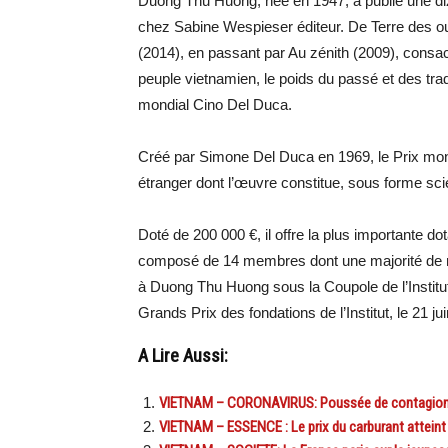
Duong Thu Huong, née en 1947, a publié une diz
chez Sabine Wespieser éditeur. De Terre des oubl
(2014), en passant par Au zénith (2009), consacr
peuple vietnamien, le poids du passé et des tra
mondial Cino Del Duca.
Créé par Simone Del Duca en 1969, le Prix mondi
étranger dont l’œuvre constitue, sous forme sc
Doté de 200 000 €, il offre la plus importante dot
composé de 14 membres dont une majorité de me
à Duong Thu Huong sous la Coupole de l’Institu
Grands Prix des fondations de l’Institut, le 21 ju
A Lire Aussi:
VIETNAM – CORONAVIRUS: Poussée de contagions à
VIETNAM – ESSENCE : Le prix du carburant attein