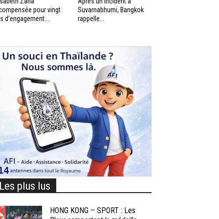
isabeth Zana
Après un incident à
compensée pour vingt
Suvarnabhumi, Bangkok
s d’engagement...
rappelle...
Les plus lus
HONG KONG – SPORT : Les