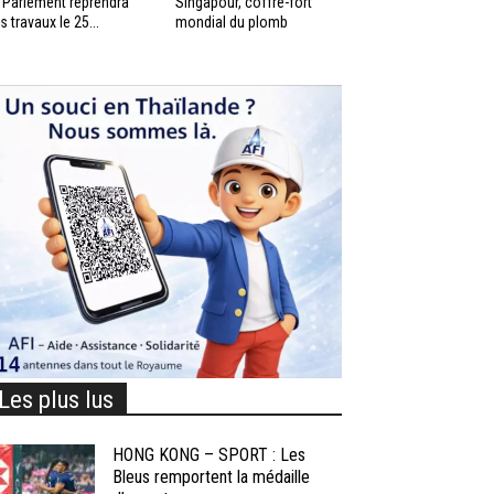
 Parlement reprendra
Singapour, coffre-fort
s travaux le 25...
mondial du plomb
Les plus lus
HONG KONG – SPORT : Les
Bleus remportent la médaille