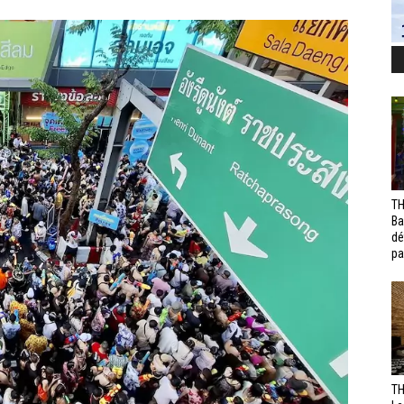
TH
Ba
dé
pa
TH