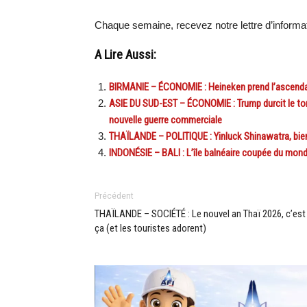
Chaque semaine, recevez notre lettre d’inform
A Lire Aussi:
BIRMANIE – ÉCONOMIE : Heineken prend l’ascendan
ASIE DU SUD-EST – ÉCONOMIE : Trump durcit le ton f
nouvelle guerre commerciale
THAÏLANDE – POLITIQUE : Yinluck Shinawatra, bient
INDONÉSIE – BALI : L’île balnéaire coupée du mond
Précédent
THAÏLANDE – SOCIÉTÉ : Le nouvel an Thaï 2026, c’est
ça (et les touristes adorent)