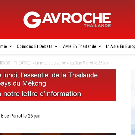
omie
Opinions Et Débats
Vivre En Thaïlande
L’ Asie En Euro
Gavroche
GKOK – THÉÂTRE : « La magie du verbe » au Blue Parrot le 26 juin
Thaïlande
lue Parrot le 26 juin