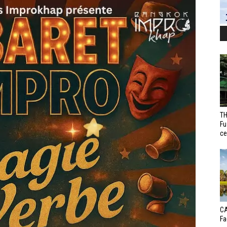
TH
Fu
ce
CA
Fa