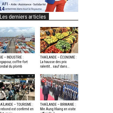
Les derniers articles
IE – INDUSTRIE :
THAÏLANDE – ÉCONOMIE :
ngapour, coffre-fort
La hausse des prix
ndial du plomb
ralentit… sauf dans...
AÏLANDE – TOURISME :
THAÏLANDE – BIRMANIE :
 rebond est confirmé en
Min Aung Hlaing en visite