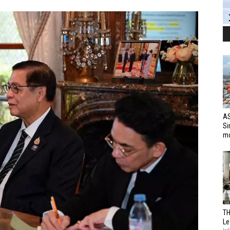
AS
Si
mo
TH
Le