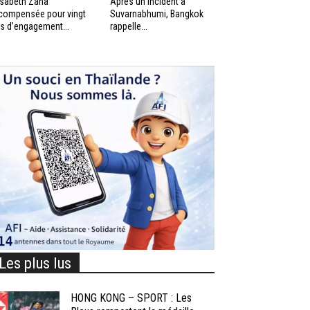
isabeth Zana
Après un incident à
compensée pour vingt
Suvarnabhumi, Bangkok
s d’engagement...
rappelle...
Les plus lus
HONG KONG – SPORT : Les