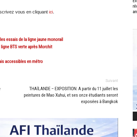
Él
ré
crivez vous en cliquant
ici
.
an
s essais de la ligne jaune monorail
igne BTS verte après Morchit
s accessibles en métro
Suivant
e
THAÏLANDE – EXPOSITION: A partir du 11 juillet les
peintures de Mao Xuhui, et ses onze étudiants seront
exposées à Bangkok