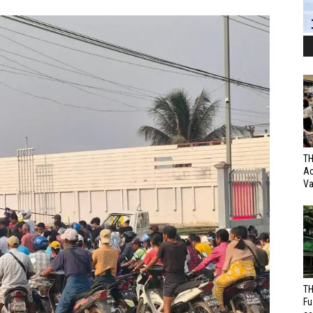
TH
Ac
Va
TH
Fu