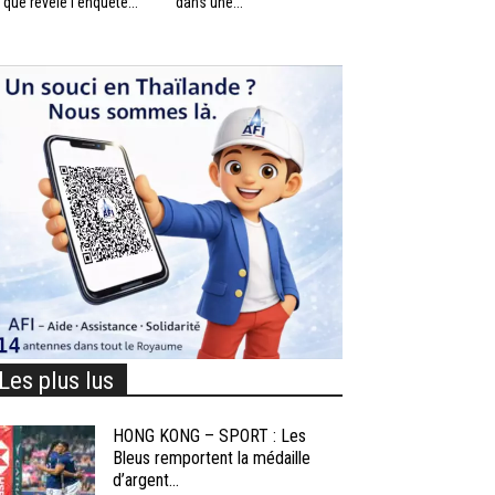
 que révèle l’enquête...
dans une...
Les plus lus
HONG KONG – SPORT : Les
Bleus remportent la médaille
d’argent...