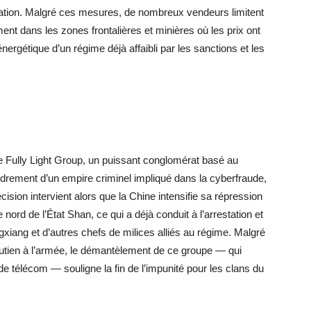
ulation. Malgré ces mesures, de nombreux vendeurs limitent
ent dans les zones frontalières et minières où les prix ont
e énergétique d’un régime déjà affaibli par les sanctions et les
de Fully Light Group, un puissant conglomérat basé au
ondrement d’un empire criminel impliqué dans la cyberfraude,
cision intervient alors que la Chine intensifie sa répression
 nord de l’État Shan, ce qui a déjà conduit à l’arrestation et
ngxiang et d’autres chefs de milices alliés au régime. Malgré
utien à l’armée, le démantèlement de ce groupe — qui
ude télécom — souligne la fin de l’impunité pour les clans du