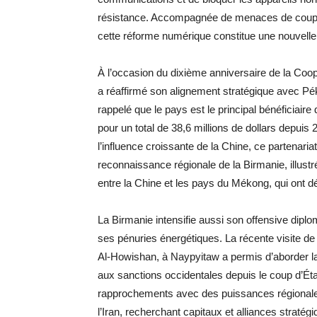
résistance. Accompagnée de menaces de coupur
cette réforme numérique constitue une nouvelle
À l’occasion du dixième anniversaire de la Co
a réaffirmé son alignement stratégique avec Pék
rappelé que le pays est le principal bénéficiaire
pour un total de 38,6 millions de dollars depu
l’influence croissante de la Chine, ce partenari
reconnaissance régionale de la Birmanie, illu
entre la Chine et les pays du Mékong, qui ont d
La Birmanie intensifie aussi son offensive diplo
ses pénuries énergétiques. La récente visite
Al-Howishan, à Naypyitaw a permis d’aborder la 
aux sanctions occidentales depuis le coup d’Éta
rapprochements avec des puissances régionales
l’Iran, recherchant capitaux et alliances stra