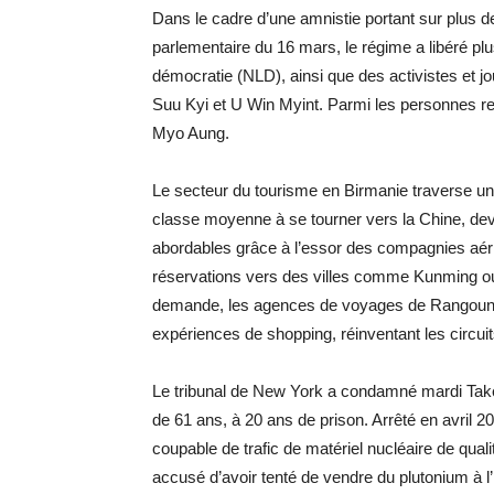
Dans le cadre d’une amnistie portant sur plus de
parlementaire du 16 mars, le régime a libéré plus
démocratie (NLD), ainsi que des activistes et j
Suu Kyi et U Win Myint. Parmi les personnes rem
Myo Aung.
Le secteur du tourisme en Birmanie traverse une
classe moyenne à se tourner vers la Chine, deve
abordables grâce à l’essor des compagnies aérie
réservations vers des villes comme Kunming ou
demande, les agences de voyages de Rangoun mul
expériences de shopping, réinventant les circuit
Le tribunal de New York a condamné mardi Tak
de 61 ans, à 20 ans de prison. Arrêté en avril 2
coupable de trafic de matériel nucléaire de quali
accusé d’avoir tenté de vendre du plutonium à l’I