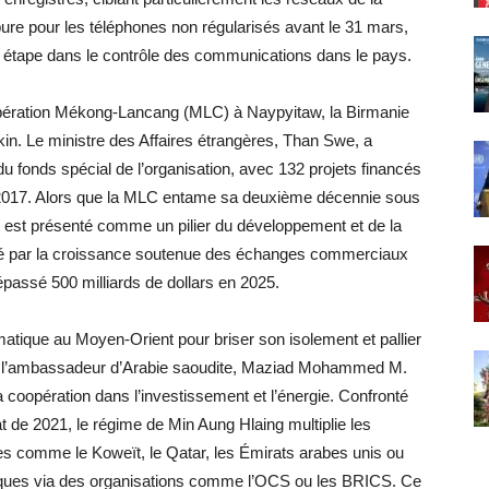
e pour les téléphones non régularisés avant le 31 mars,
 étape dans le contrôle des communications dans le pays.
opération Mékong-Lancang (MLC) à Naypyitaw, la Birmanie
in. Le ministre des Affaires étrangères, Than Swe, a
 du fonds spécial de l’organisation, avec 132 projets financés
is 2017. Alors que la MLC entame sa deuxième décennie sous
at est présenté comme un pilier du développement et de la
stré par la croissance soutenue des échanges commerciaux
épassé 500 milliards de dollars en 2025.
matique au Moyen-Orient pour briser son isolement et pallier
 de l’ambassadeur d’Arabie saoudite, Maziad Mohammed M.
coopération dans l’investissement et l’énergie. Confronté
t de 2021, le régime de Min Aung Hlaing multiplie les
 comme le Koweït, le Qatar, les Émirats arabes unis ou
tégiques via des organisations comme l’OCS ou les BRICS. Ce