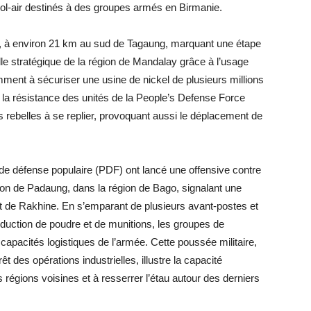
l-air destinés à des groupes armés en Birmanie.
e, à environ 21 km au sud de Tagaung, marquant une étape
ille stratégique de la région de Mandalay grâce à l’usage
mment à sécuriser une usine de nickel de plusieurs millions
é la résistance des unités de la People’s Defense Force
s rebelles à se replier, provoquant aussi le déplacement de
 de défense populaire (PDF) ont lancé une offensive contre
on de Padaung, dans la région de Bago, signalant une
tat de Rakhine. En s’emparant de plusieurs avant-postes et
oduction de poudre et de munitions, les groupes de
 capacités logistiques de l’armée. Cette poussée militaire,
rêt des opérations industrielles, illustre la capacité
s régions voisines et à resserrer l’étau autour des derniers