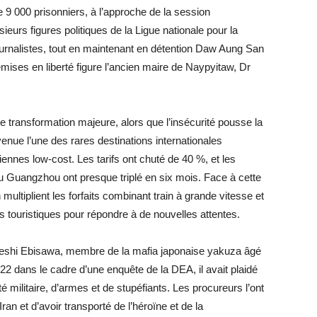
 9 000 prisonniers, à l’approche de la session
ieurs figures politiques de la Ligue nationale pour la
ournalistes, tout en maintenant en détention Daw Aung San
ises en liberté figure l’ancien maire de Naypyitaw, Dr
 transformation majeure, alors que l’insécurité pousse la
nue l’une des rares destinations internationales
nnes low-cost. Les tarifs ont chuté de 40 %, et les
 Guangzhou ont presque triplé en six mois. Face à cette
tiplient les forfaits combinant train à grande vitesse et
s touristiques pour répondre à de nouvelles attentes.
eshi Ebisawa, membre de la mafia japonaise yakuza âgé
022 dans le cadre d’une enquête de la DEA, il avait plaidé
té militaire, d’armes et de stupéfiants. Les procureurs l’ont
ran et d’avoir transporté de l’héroïne et de la