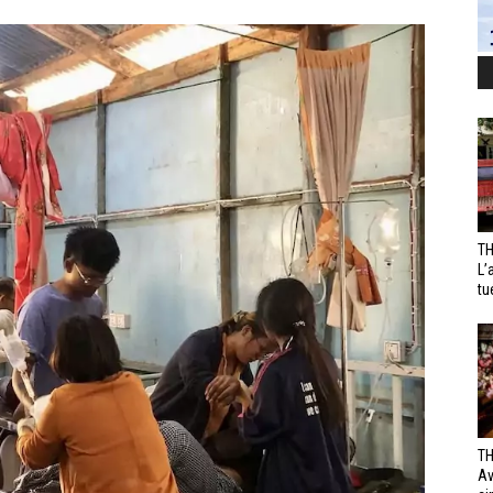
TH
L’
tu
TH
Av