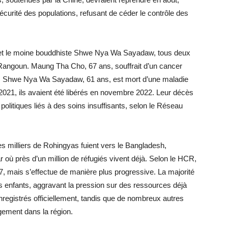
sécurité des populations, refusant de céder le contrôle des
ho et le moine bouddhiste Shwe Nya Wa Sayadaw, tous deux
 Rangoun. Maung Tha Cho, 67 ans, souffrait d’un cancer
n. Shwe Nya Wa Sayadaw, 61 ans, est mort d’une maladie
er 2021, ils avaient été libérés en novembre 2022. Leur décès
politiques liés à des soins insuffisants, selon le Réseau
des milliers de Rohingyas fuient vers le Bangladesh,
où près d’un million de réfugiés vivent déjà. Selon le HCR,
17, mais s’effectue de manière plus progressive. La majorité
 enfants, aggravant la pression sur des ressources déjà
 enregistrés officiellement, tandis que de nombreux autres
gement dans la région.