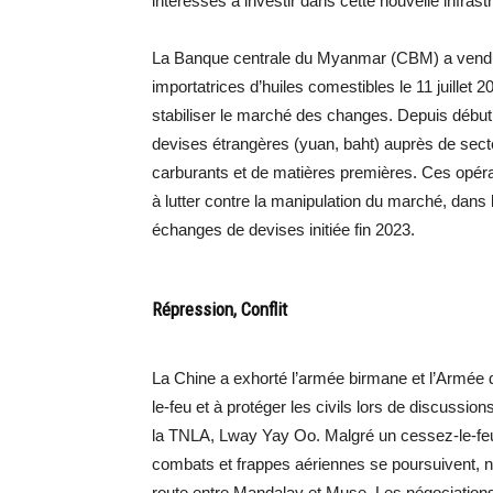
intéressés à investir dans cette nouvelle infrast
La Banque centrale du Myanmar (CBM) a vendu p
importatrices d’huiles comestibles le 11 juillet 
stabiliser le marché des changes. Depuis début ju
devises étrangères (yuan, baht) auprès de sect
carburants et de matières premières. Ces opérati
à lutter contre la manipulation du marché, dans l
échanges de devises initiée fin 2023.
Répression, Conflit
La Chine a exhorté l’armée birmane et l’Armée d
le-feu et à protéger les civils lors de discussio
la TNLA, Lway Yay Oo. Malgré un cessez-le-feu
combats et frappes aériennes se poursuivent, n
route entre Mandalay et Muse. Les négociations