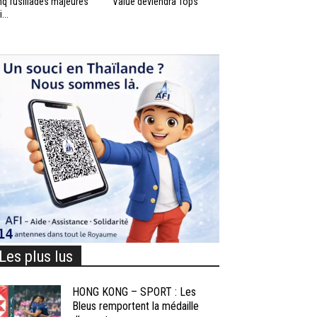
nq fusillades majeures
Value deviendra Tops
...
Les plus lus
HONG KONG – SPORT : Les
Bleus remportent la médaille