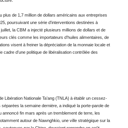
ructure.
lus de 1,7 million de dollars américains aux entreprises
2025, poursuivant une série d’interventions destinées à
illet, la CBM a injecté plusieurs millions de dollars et de
eurs clés comme les importateurs d’huiles alimentaires, de
ons visent à freiner la dépréciation de la monnaie locale et
e cadre d’une politique de libéralisation contrôlée des
e Libération Nationale Ta’ang (TNLA) à établir un cessez-
ns séparées la semaine dernière, a indiqué la porte-parole de
 annoncé fin mars après un tremblement de terre, les
otamment autour de Nawnghkio, une ville stratégique sur la
, soutenues par la Chine, devraient reprendre en août,