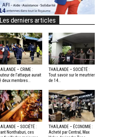
Les derniers articles
AÏLANDE – CRIME :
THAÏLANDE – SOCIÉTÉ :
auteur de l’attaque aurait
Tout savoir sur le meurtrier
é deux membres...
de 14...
AÏLANDE – SOCIÉTÉ :
THAÏLANDE – ÉCONOMIE :
ant Nonthaburi, ces
Acheté par Central, Max