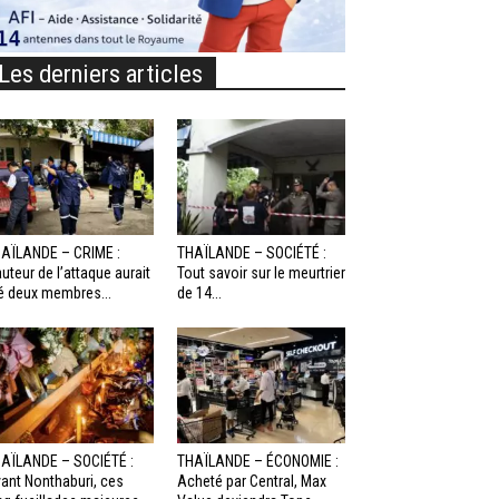
Les derniers articles
AÏLANDE – CRIME :
THAÏLANDE – SOCIÉTÉ :
auteur de l’attaque aurait
Tout savoir sur le meurtrier
é deux membres...
de 14...
AÏLANDE – SOCIÉTÉ :
THAÏLANDE – ÉCONOMIE :
ant Nonthaburi, ces
Acheté par Central, Max