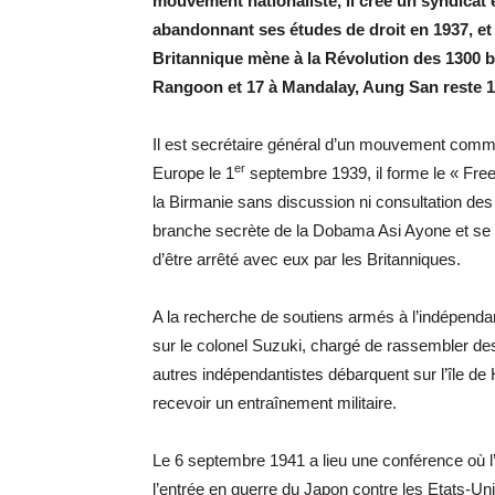
mouvement nationaliste, il crée un syndicat é
abandonnant ses études de droit en 1937, et 
Britannique mène à la Révolution des 1300 
Rangoon et 17 à Mandalay, Aung San reste 15
Il est secrétaire général d’un mouvement commu
er
Europe le 1
septembre 1939, il forme le « Free
la Birmanie sans discussion ni consultation des 
branche secrète de la Dobama Asi Ayone et se re
d’être arrêté avec eux par les Britanniques.
A la recherche de soutiens armés à l’indépenda
sur le colonel Suzuki, chargé de rassembler de
autres indépendantistes débarquent sur l’île de
recevoir un entraînement militaire.
Le 6 septembre 1941 a lieu une conférence où l’
l’entrée en guerre du Japon contre les Etats-Un