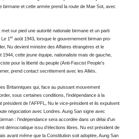
ne birmane et cette armée prend la route de Mae Sot, avec
 met sur pied une autorité nationale birmane et un parti
er
 Le 1
août 1943, lorsque le gouvernement birman pro-
, Nu devient ministre des Affaires étrangères et le
 1944, cette jeune équipe, nationaliste mais de gauche,
sciste pour la liberté du peuple (Anti-Fascist People’s
rner, prend contact secrètement avec les Alliés.
les Britanniques qui, face au puissant mouvement
rder, sous certaines conditions, l’indépendance à la
président de l’AFPFL, Nu le vice-président et ils expulsent
toute négociation avec Londres. Aung San signe avec
o-birman : l’indépendance sera accordée dans un délai d’un
nt démocratique issu d’élections libres. Nu est président de
mais avant même que la Constitution soit adoptée, Aung San