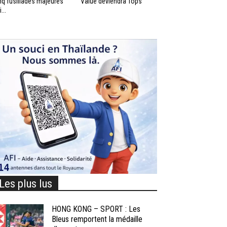
nq fusillades majeures
Value deviendra Tops
...
Les plus lus
HONG KONG – SPORT : Les
Bleus remportent la médaille