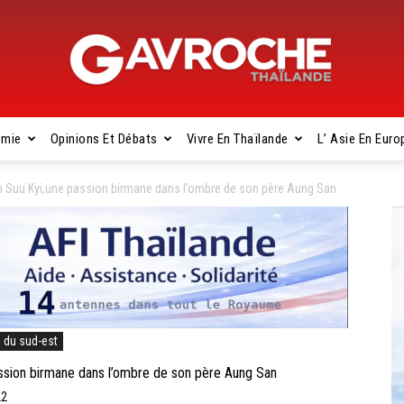
omie
Opinions Et Débats
Vivre En Thaïlande
L’ Asie En Euro
Gavroche
 Suu Kyi,une passion birmane dans l’ombre de son père Aung San
Thaïlande
e du sud-est
sion birmane dans l’ombre de son père Aung San
22