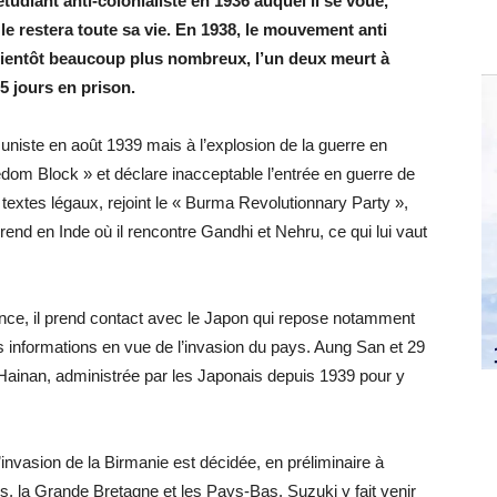
tudiant anti-colonialiste en 1936 auquel il se voue,
le restera toute sa vie. En 1938, le mouvement anti
bientôt beaucoup plus nombreux, l’un deux meurt à
 jours en prison.
niste en août 1939 mais à l’explosion de la guerre en
dom Block » et déclare inacceptable l’entrée en guerre de
textes légaux, rejoint le « Burma Revolutionnary Party »,
nd en Inde où il rencontre Gandhi et Nehru, ce qui lui vaut
nce, il prend contact avec le Japon qui repose notamment
s informations en vue de l’invasion du pays. Aung San et 29
 Hainan, administrée par les Japonais depuis 1939 pour y
invasion de la Birmanie est décidée, en préliminaire à
is, la Grande Bretagne et les Pays-Bas. Suzuki y fait venir