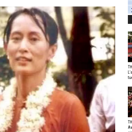
TH
L’
tu
TH
Av