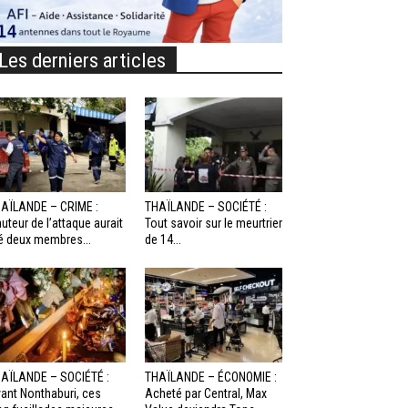
Les derniers articles
AÏLANDE – CRIME :
THAÏLANDE – SOCIÉTÉ :
auteur de l’attaque aurait
Tout savoir sur le meurtrier
é deux membres...
de 14...
AÏLANDE – SOCIÉTÉ :
THAÏLANDE – ÉCONOMIE :
ant Nonthaburi, ces
Acheté par Central, Max