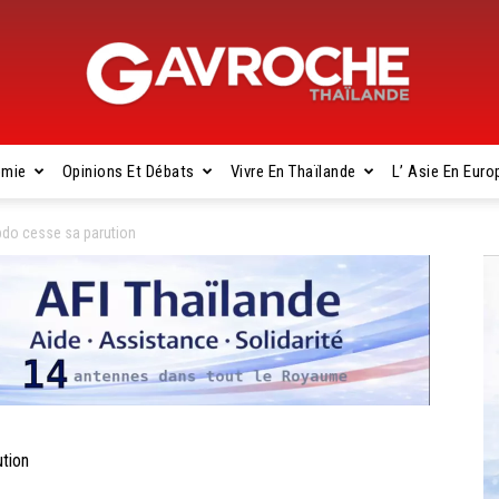
omie
Opinions Et Débats
Vivre En Thaïlande
L’ Asie En Euro
Gavroche
do cesse sa parution
Thaïlande
tion