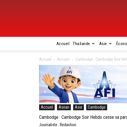
Accueil
Thaïlande
Asie
Écon
Accueil
Accueil
Cambodge : Cambodge Soir Heb
Accueil
Asean
Asie
Cambodge
Cambodge : Cambodge Soir Hebdo cesse sa paru
Journaliste : Redaction