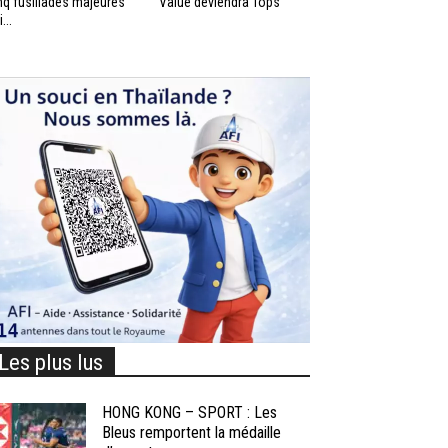
nq fusillades majeures
Value deviendra Tops
...
Les plus lus
HONG KONG – SPORT : Les
Bleus remportent la médaille