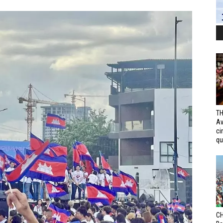
TH
Av
ci
qui
CH