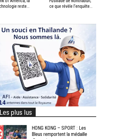
nk of America, la
Fusillade de Nonthaburi,
chnologie reste...
ce que révèle l’enquête...
Les plus lus
HONG KONG – SPORT : Les
Bleus remportent la médaille