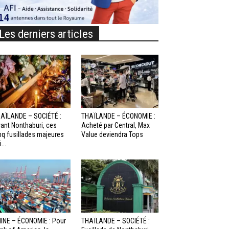
Les derniers articles
AÏLANDE – SOCIÉTÉ :
THAÏLANDE – ÉCONOMIE :
ant Nonthaburi, ces
Acheté par Central, Max
nq fusillades majeures
Value deviendra Tops
...
INE – ÉCONOMIE : Pour
THAÏLANDE – SOCIÉTÉ :