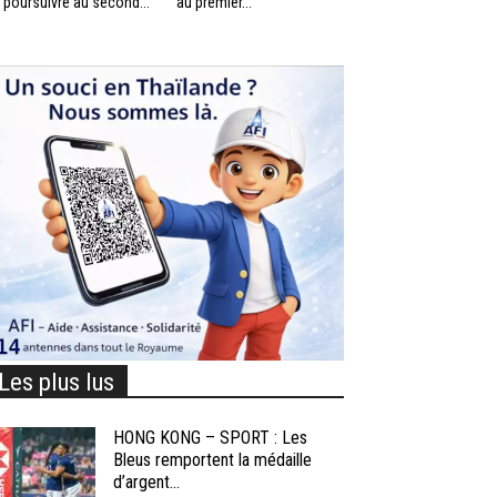
 poursuivre au second...
au premier...
Les plus lus
HONG KONG – SPORT : Les
Bleus remportent la médaille
d’argent...