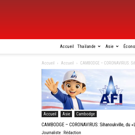
Accueil
Thaïlande
Asie
Écon
Accueil
Accueil
CAMBODGE – CORONAVIRUS: Sihan
Accueil
Asie
Cambodge
CAMBODGE – CORONAVIRUS: Sihanoukville, du «La
Journaliste : Rédaction