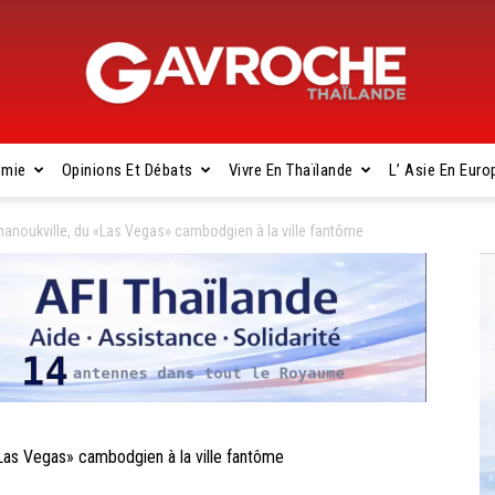
omie
Opinions Et Débats
Vivre En Thaïlande
L’ Asie En Euro
Gavroche
oukville, du «Las Vegas» cambodgien à la ville fantôme
Thaïlande
s Vegas» cambodgien à la ville fantôme