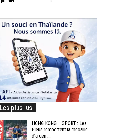
 premier...
la...
Les plus lus
HONG KONG – SPORT : Les
Bleus remportent la médaille
d’argent...