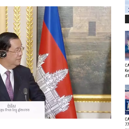
CA
Ke
d’
CA
77