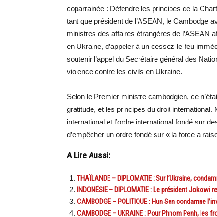
coparrainée : Défendre les principes de la Char
tant que président de l’ASEAN, le Cambodge avai
ministres des affaires étrangères de l’ASEAN af
en Ukraine, d’appeler à un cessez-le-feu immédia
soutenir l’appel du Secrétaire général des Nati
violence contre les civils en Ukraine.
Selon le Premier ministre cambodgien, ce n’était 
gratitude, et les principes du droit international.
international et l’ordre international fondé sur d
d’empêcher un ordre fondé sur « la force a rais
A Lire Aussi:
THAÏLANDE – DIPLOMATIE : Sur l’Ukraine, condamn
INDONÉSIE – DIPLOMATIE : Le président Jokowi red
CAMBODGE – POLITIQUE : Hun Sen condamne l’inva
CAMBODGE – UKRAINE : Pour Phnom Penh, les front