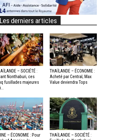
Les derniers articles
AÏLANDE – SOCIÉTÉ :
THAÏLANDE – ÉCONOMIE :
ant Nonthaburi, ces
Acheté par Central, Max
nq fusillades majeures
Value deviendra Tops
...
INE – ÉCONOMIE : Pour
THAÏLANDE – SOCIÉTÉ :