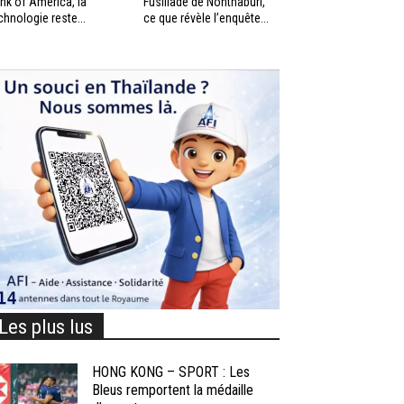
nk of America, la
Fusillade de Nonthaburi,
chnologie reste...
ce que révèle l’enquête...
Les plus lus
HONG KONG – SPORT : Les
Bleus remportent la médaille