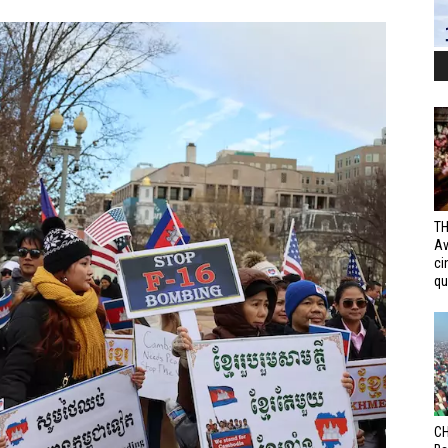
TH
Av
ci
qui
CH