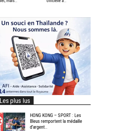
llet, mais...
officielle à...
Les plus lus
HONG KONG – SPORT : Les
Bleus remportent la médaille
d’argent...