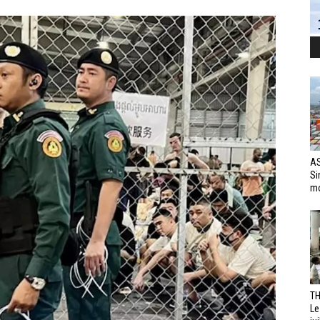
AS
Si
mo
TH
Le