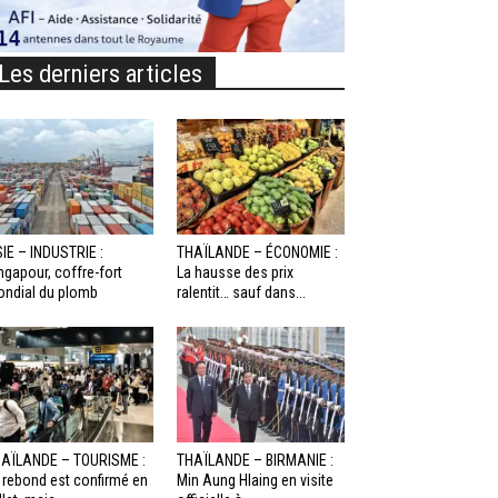
Les derniers articles
IE – INDUSTRIE :
THAÏLANDE – ÉCONOMIE :
ngapour, coffre-fort
La hausse des prix
ndial du plomb
ralentit… sauf dans...
AÏLANDE – TOURISME :
THAÏLANDE – BIRMANIE :
 rebond est confirmé en
Min Aung Hlaing en visite