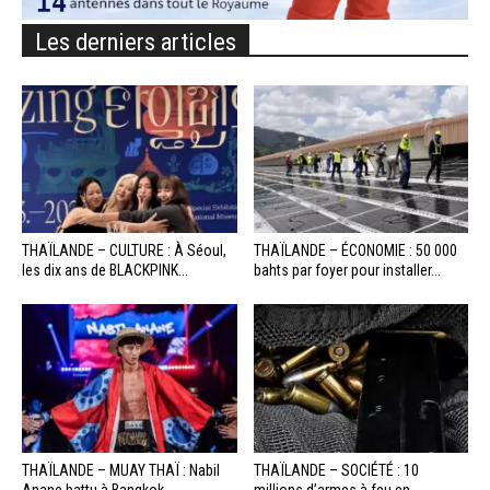
Les derniers articles
THAÏLANDE – CULTURE : À Séoul,
THAÏLANDE – ÉCONOMIE : 50 000
les dix ans de BLACKPINK...
bahts par foyer pour installer...
THAÏLANDE – MUAY THAÏ : Nabil
THAÏLANDE – SOCIÉTÉ : 10
Anane battu à Bangkok
millions d’armes à feu en