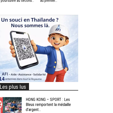
 poursuivre au second...
au premier...
Les plus lus
HONG KONG – SPORT : Les
Bleus remportent la médaille
d’argent...