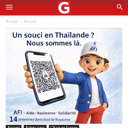
Accueil
Accueil
Accueil
Autres pays
L'Asie en Europe