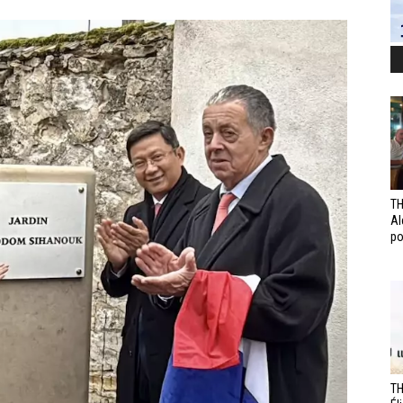
TH
Al
po
TH