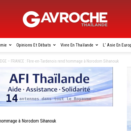
omie
Opinions Et Débats
Vivre En Thaïlande
L’ Asie En Euro
Gavroche
GE – FRANCE : Fère-en-Tardenois rend hommage à Norodom Sihanouk
Thaïlande
 hommage à Norodom Sihanouk