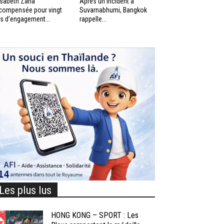
isabeth Zana
Après un incident à
compensée pour vingt
Suvarnabhumi, Bangkok
s d’engagement...
rappelle...
Les plus lus
HONG KONG – SPORT : Les