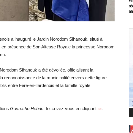
Él
ré
an
enois a inauguré le Jardin Norodom Sihanouk, situé à
nue en présence de Son Altesse Royale la princesse Norodom
ien.
Norodom Sihanouk a été dévoilée, officialisant la
a reconnaissance de la municipalité envers cette figure
blis entre Fère-en-Tardenois et la famille royale
ations
Gavroche Hebdo
. Inscrivez-vous en cliquant
ici
.