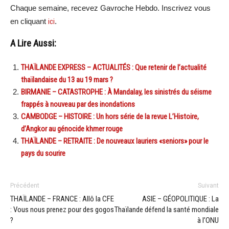
Chaque semaine, recevez Gavroche Hebdo. Inscrivez vous
en cliquant
ici
.
A Lire Aussi:
THAÏLANDE EXPRESS – ACTUALITÉS : Que retenir de l’actualité
thaïlandaise du 13 au 19 mars ?
BIRMANIE – CATASTROPHE : À Mandalay, les sinistrés du séisme
frappés à nouveau par des inondations
CAMBODGE – HISTOIRE : Un hors série de la revue L’Histoire,
d’Angkor au génocide khmer rouge
THAÏLANDE – RETRAITE : De nouveaux lauriers «seniors» pour le
pays du sourire
Précédent
Suivant
THAÏLANDE – FRANCE : Allô la CFE
ASIE – GÉOPOLITIQUE : La
: Vous nous prenez pour des gogos
Thaïlande défend la santé mondiale
?
à l’ONU