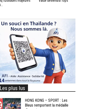
nq fusillades majeures
Value deviendra Tops
...
Les plus lus
HONG KONG – SPORT : Les
Bleus remportent la médaille