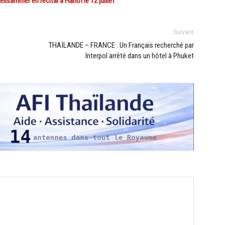
lsammer en récital à Hanoï le 12 juillet
Suivant
THAÏLANDE – FRANCE : Un Français recherché par
Interpol arrêté dans un hôtel à Phuket