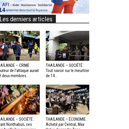
Les derniers articles
AÏLANDE – CRIME :
THAÏLANDE – SOCIÉTÉ :
auteur de l’attaque aurait
Tout savoir sur le meurtrier
é deux membres...
de 14...
AÏLANDE – SOCIÉTÉ :
THAÏLANDE – ÉCONOMIE :
ant Nonthaburi, ces
Acheté par Central, Max