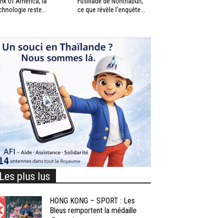
nk of America, la
Fusillade de Nonthaburi,
chnologie reste...
ce que révèle l’enquête...
Les plus lus
HONG KONG – SPORT : Les
Bleus remportent la médaille