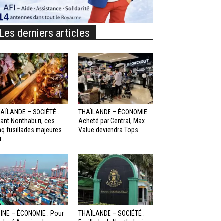
Les derniers articles
AÏLANDE – SOCIÉTÉ :
THAÏLANDE – ÉCONOMIE :
ant Nonthaburi, ces
Acheté par Central, Max
nq fusillades majeures
Value deviendra Tops
...
INE – ÉCONOMIE : Pour
THAÏLANDE – SOCIÉTÉ :