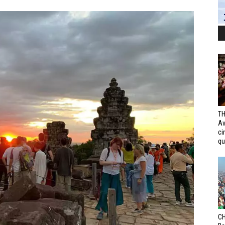
TH
Av
ci
qui
CH