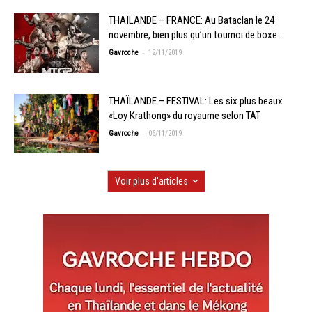
THAÏLANDE – FRANCE: Au Bataclan le 24
novembre, bien plus qu’un tournoi de boxe…
-
Gavroche
12/11/2019
THAÏLANDE – FESTIVAL: Les six plus beaux
«Loy Krathong» du royaume selon TAT
-
Gavroche
06/11/2019
Voir plus d'articles