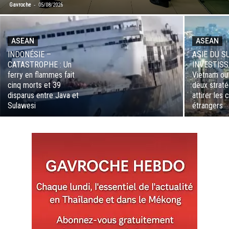
-
Gavroche
05/08/2026
ASEAN
ASEAN
INDONÉSIE –
ASIE DU S
CATASTROPHE : Un
INVESTISS
ferry en flammes fait
Vietnam ou
cinq morts et 39
deux straté
disparus entre Java et
attirer les 
Sulawesi
étrangers