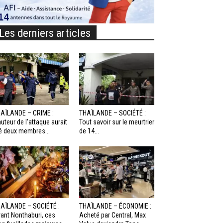
Les derniers articles
AÏLANDE – CRIME :
THAÏLANDE – SOCIÉTÉ :
auteur de l’attaque aurait
Tout savoir sur le meurtrier
é deux membres...
de 14...
AÏLANDE – SOCIÉTÉ :
THAÏLANDE – ÉCONOMIE :
ant Nonthaburi, ces
Acheté par Central, Max