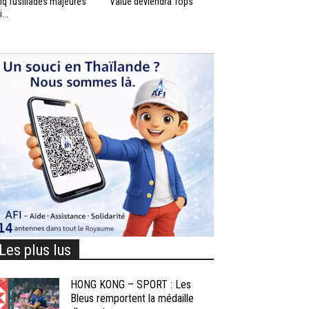
nq fusillades majeures
Value deviendra Tops
...
Les plus lus
HONG KONG – SPORT : Les
Bleus remportent la médaille