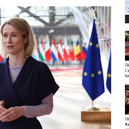
TH
L’
tu
TH
Av