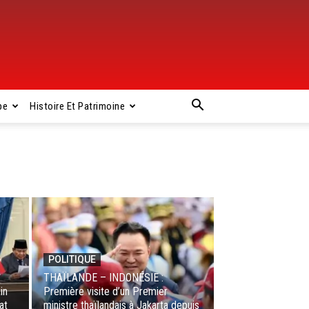
pe
Histoire Et Patrimoine
POLITIQUE
THAÏLANDE – INDONÉSIE :
in
Première visite d’un Premier
at
ministre thaïlandais à Jakarta depuis