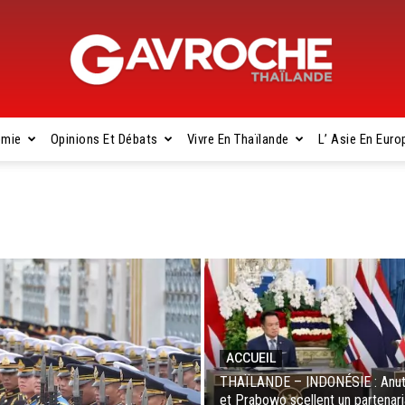
omie
Opinions Et Débats
Vivre En Thaïlande
L’ Asie En Euro
Gavroche
Thaïlande
ACCUEIL
THAÏLANDE – INDONÉSIE : Anut
et Prabowo scellent un partenari