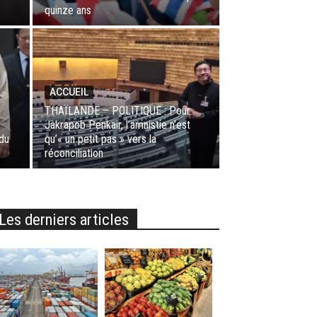
quinze ans
ACCUEIL
THAÏLANDE – POLITIQUE : Pour
Jakrapob Penkair, l’amnistie n’est
 du
qu’« un petit pas » vers la
réconciliation
Les derniers articles