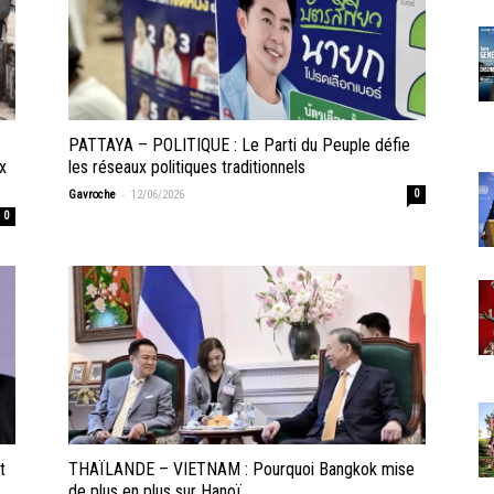
PATTAYA – POLITIQUE : Le Parti du Peuple défie
x
les réseaux politiques traditionnels
-
Gavroche
12/06/2026
0
0
t
THAÏLANDE – VIETNAM : Pourquoi Bangkok mise
de plus en plus sur Hanoï