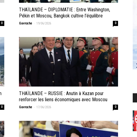
THAÏLANDE – DIPLOMATIE : Entre Washington,
Pékin et Moscou, Bangkok cultive l’équilibre
-
0
Gavroche
19/06/2026
0
n
THAÏLANDE – RUSSIE : Anutin à Kazan pour
renforcer les liens économiques avec Moscou
-
0
Gavroche
17/06/2026
0