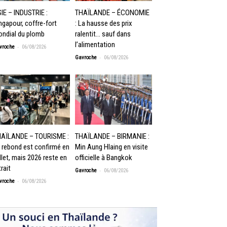
IE – INDUSTRIE :
THAÏLANDE – ÉCONOMIE
ngapour, coffre-fort
: La hausse des prix
ndial du plomb
ralentit… sauf dans
l’alimentation
-
vroche
06/08/2026
-
Gavroche
06/08/2026
AÏLANDE – TOURISME :
THAÏLANDE – BIRMANIE :
 rebond est confirmé en
Min Aung Hlaing en visite
illet, mais 2026 reste en
officielle à Bangkok
trait
-
Gavroche
06/08/2026
-
vroche
06/08/2026