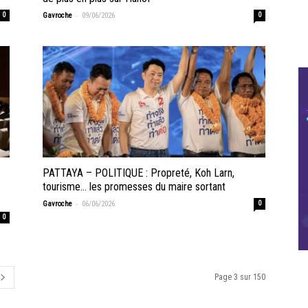
-
0
Gavroche
09/06/2026
0
PATTAYA – POLITIQUE : Propreté, Koh Larn,
tourisme… les promesses du maire sortant
-
Gavroche
06/06/2026
0
0
Page 3 sur 150