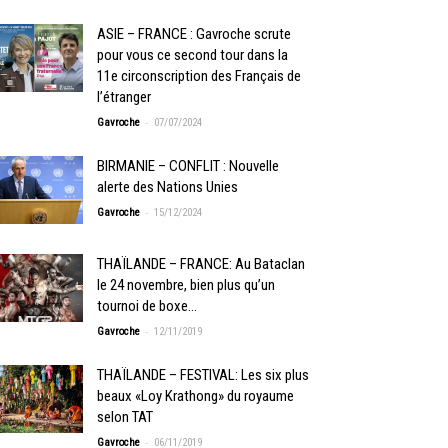
ASIE – FRANCE : Gavroche scrute
pour vous ce second tour dans la
11e circonscription des Français de
l’étranger
-
Gavroche
07/07/2024
BIRMANIE – CONFLIT : Nouvelle
alerte des Nations Unies
-
Gavroche
15/12/2024
THAÏLANDE – FRANCE: Au Bataclan
le 24 novembre, bien plus qu’un
tournoi de boxe…
-
Gavroche
12/11/2019
THAÏLANDE – FESTIVAL: Les six plus
beaux «Loy Krathong» du royaume
selon TAT
-
Gavroche
06/11/2019