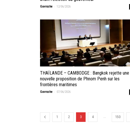
-
Gavroche
12/06/2026
THAÏLANDE – CAMBODGE : Bangkok rejette une
nouvelle proposition de Phnom Penh sur les
frontières maritimes
-
Gavroche
07/06/2026
...
1
2
3
4
150