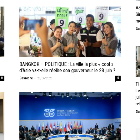
AS
Si
mo
Ga
BANGKOK – POLITIQUE : La ville la plus « cool »
d’Asie va-t-elle réélire son gouverneur le 28 juin ?
-
0
Gavroche
20/06/2026
0
TH
Le
ju
re
Ga