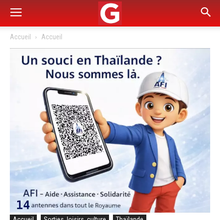
Accueil
Accueil
Accueil
Sorties, loisirs, culture
Thaïlande