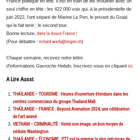
France politique en tête. Il est en train de les mouliner avec un
seul chiffre en tête : les 422 000 voix qui, à la présidentielle de
juin 2022, l’ont séparé de Marine Le Pen, le privant du Graal
qui le fait tenir : le second tour.
Bonne lecture,
dans la douce France !
(Pour débattre :
richard.werly@ringier.ch
)
Chaque semaine, recevez notre lettre
d’informations
Gavroche Hebdo
. Inscrivez-vous en cliquant
ici
.
A Lire Aussi:
THAÏLANDE – TOURISME : Heures d’ouverture étendues dans les
centres commerciaux du groupe Thailand Mall
THAÏLANDE – FRANCE : Beyond Animation 2024, une célébration
de l’art animé
VIETNAM – CRIMINALITÉ : Vernir son image, un bon moyen de
séduire Washington
THAÏLANDE – ÉCONOMIE : PTT est la marque la plus précieuse de