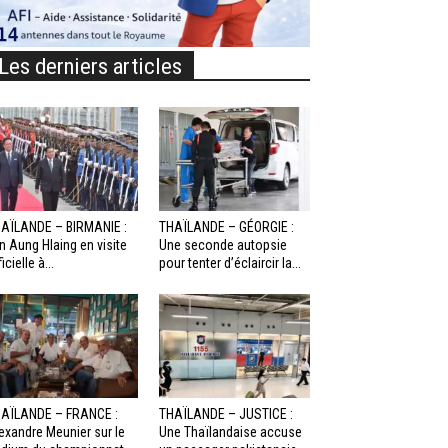
Les derniers articles
AÏLANDE – BIRMANIE :
THAÏLANDE – GÉORGIE :
n Aung Hlaing en visite
Une seconde autopsie
icielle à...
pour tenter d’éclaircir la...
AÏLANDE – FRANCE :
THAÏLANDE – JUSTICE :
exandre Meunier sur le
Une Thaïlandaise accuse