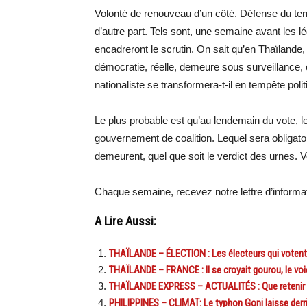
Volonté de renouveau d’un côté. Défense du terr
d’autre part. Tels sont, une semaine avant les lé
encadreront le scrutin. On sait qu’en Thaïlande
démocratie, réelle, demeure sous surveillance, e
nationaliste se transformera-t-il en tempête polit
Le plus probable est qu’au lendemain du vote, 
gouvernement de coalition. Lequel sera obligato
demeurent, quel que soit le verdict des urnes. 
Chaque semaine, recevez notre lettre d’inform
A Lire Aussi:
THAÏLANDE – ÉLECTION : Les électeurs qui votent p
THAÏLANDE – FRANCE : Il se croyait gourou, le voic
THAÏLANDE EXPRESS – ACTUALITÉS : Que retenir de l
PHILIPPINES – CLIMAT: Le typhon Goni laisse derrièr