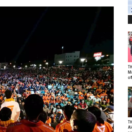
TH
Mi
off
TH
Al