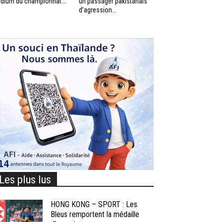
dium du championnat...
un passager pakistanais
d’agression...
Les plus lus
HONG KONG – SPORT : Les
Bleus remportent la médaille