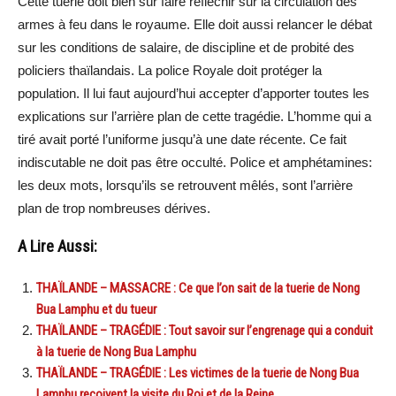
Cette tuerie doit bien sûr faire réfléchir sur la circulation des
armes à feu dans le royaume. Elle doit aussi relancer le débat
sur les conditions de salaire, de discipline et de probité des
policiers thaïlandais. La police Royale doit protéger la
population. Il lui faut aujourd’hui accepter d’apporter toutes les
explications sur l’arrière plan de cette tragédie. L’homme qui a
tiré avait porté l’uniforme jusqu’à une date récente. Ce fait
indiscutable ne doit pas être occulté. Police et amphétamines:
les deux mots, lorsqu’ils se retrouvent mêlés, sont l’arrière
plan de trop nombreuses dérives.
A Lire Aussi:
THAÏLANDE – MASSACRE : Ce que l’on sait de la tuerie de Nong
Bua Lamphu et du tueur
THAÏLANDE – TRAGÉDIE : Tout savoir sur l’engrenage qui a conduit
à la tuerie de Nong Bua Lamphu
THAÏLANDE – TRAGÉDIE : Les victimes de la tuerie de Nong Bua
Lamphu reçoivent la visite du Roi et de la Reine