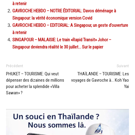
à retenir
GAVROCHE HEBDO – NOTRE ÉDITORIAL: Davos déménage à
Singapour: la vérité économique version Covid
GAVROCHE HEBDO – EDITORIAL: A Singapour, un geste d’ouverture
à retenir
SINGAPOUR – MALAISIE: Le train «Rapid Transit» Johor –
Singapour deviendra réalité le 30 juillet… Sur le papier
Précédent
Suivant
PHUKET – TOURISME: Qui veut
THAÏLANDE – TOURISME: Les
dépenser des dizaines de millions
voyages de Gavroche à… Koh Yao
pour acheter la splendide «Villa
Yai
Sawan» ?