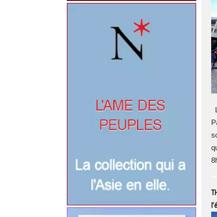
L
P
s
q
8
TH
l’