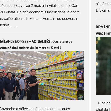
s’intéres
ède du 29 avril au 2 mai, à l’invitation du roi Carl
Diplomati
VI Gustaf. Ce déplacement s’inscrit dans le cadre
es célébrations du 80e anniversaire du souverain
uédois. ...
BIRMANIE –
Aung Hlain
HAÏLANDE EXPRESS – ACTUALITÉS : Que retenir de
actualité thaïlandaise du 30 mars au 5 avril ?
Cinq ans 
avroche a sélectionné pour vous quelques
chef de l