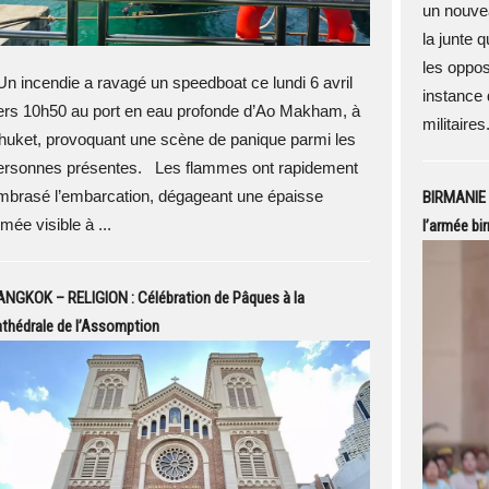
un nouve
la junte 
les oppos
n incendie a ravagé un speedboat ce lundi 6 avril
instance 
ers 10h50 au port en eau profonde d’Ao Makham, à
militaires.
huket, provoquant une scène de panique parmi les
ersonnes présentes. Les flammes ont rapidement
mbrasé l’embarcation, dégageant une épaisse
BIRMANIE –
mée visible à ...
l’armée bi
ANGKOK – RELIGION : Célébration de Pâques à la
thédrale de l’Assomption