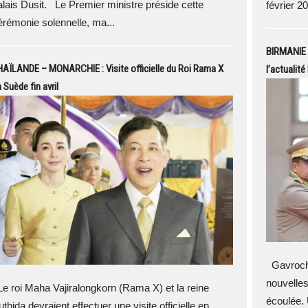
alais Dusit. Le Premier ministre préside cette
février 20
érémonie solennelle, ma...
BIRMANIE 
AÏLANDE – MONARCHIE : Visite officielle du Roi Rama X
l’actualité
 Suède fin avril
Gavroche
nouvelles
e roi Maha Vajiralongkorn (Rama X) et la reine
écoulée. 
thida devraient effectuer une visite officielle en