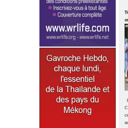
T
o
L
C
c
a