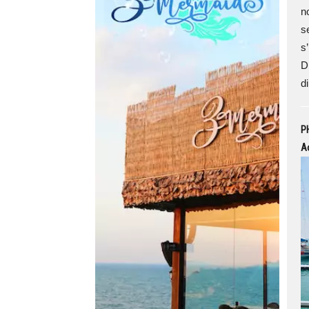
n
s
s
D
di
PH
Ao