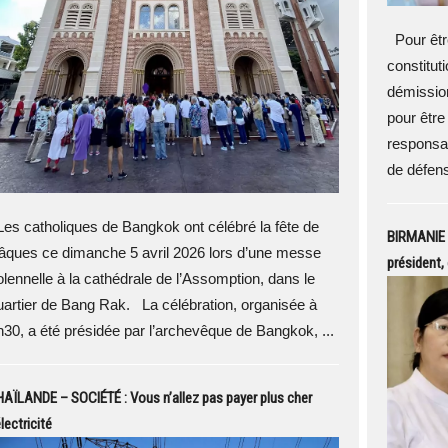
Pour être
constitut
démission
pour être
responsa
de défens
es catholiques de Bangkok ont célébré la fête de
BIRMANIE –
âques ce dimanche 5 avril 2026 lors d’une messe
président,
olennelle à la cathédrale de l’Assomption, dans le
uartier de Bang Rak. La célébration, organisée à
h30, a été présidée par l’archevêque de Bangkok, ...
AÏLANDE – SOCIÉTÉ : Vous n’allez pas payer plus cher
électricité