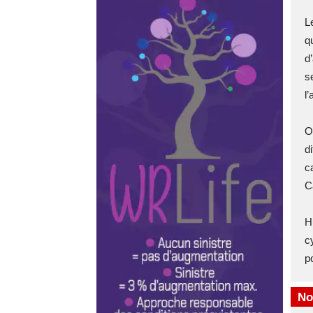
L
q
d
s
l
O
di
c
C
H
c
p
No