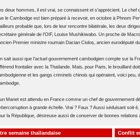
es deux hommes, il est vrai, se connaissent et s’apprécient. Le chef d
ue le Cambodge est bien préparé à recevoir, en octobre à Phnom Penh
’ailleurs probable que, lors de leur rencontre bilatérale, les deux dirig
ecrétaire générale de l’OIF, Louise Mushikiwabo. Un proche de Macron 
’ancien Premier ministre roumain Dacian Cioloș, ancien eurodéputé du
n sait aussi que l’actuel gouvernement cambodgien compte sur la Fra
fférend frontalier avec la Thaïlande. Mais, pour Paris, le brouillard doit 
ambodgienne et les gangs criminels chinois qui opéraient, voici peu, 
ambodge.
un Manet est attendu en France comme un chef de gouvernement dési
ybercorruption à grande échelle. Vrai ? Faux ? Aussi séduisant soit-il,
our la République, désireuse aussi de conserver de bonnes relations 
tre semaine thaïlandaise
Conflit 