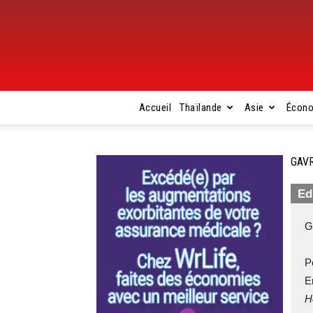
Accueil
Thaïlande
Asie
Écon
GAVR
Ed
G
P
E
H