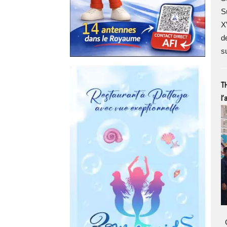
Su
X
d
s
T
l’
G