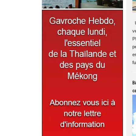
U
v
P
p
e
fu
B
ca