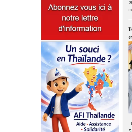
p
c
TH
en
L
Su