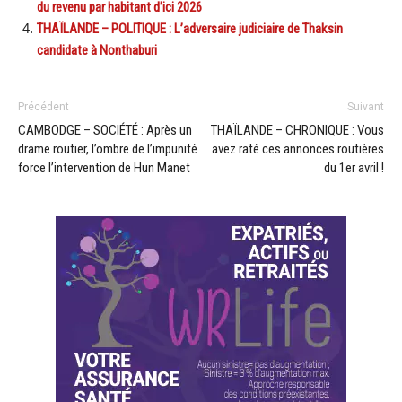
du revenu par habitant d’ici 2026
THAÏLANDE – POLITIQUE : L’adversaire judiciaire de Thaksin
candidate à Nonthaburi
Précédent
Suivant
CAMBODGE – SOCIÉTÉ : Après un
THAÏLANDE – CHRONIQUE : Vous
drame routier, l’ombre de l’impunité
avez raté ces annonces routières
force l’intervention de Hun Manet
du 1er avril !