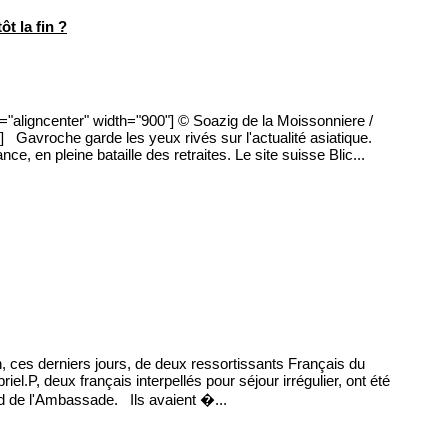
t la fin ?
="aligncenter" width="900"] © Soazig de la Moissonniere /
] Gavroche garde les yeux rivés sur l'actualité asiatique.
, en pleine bataille des retraites. Le site suisse Blic...
 ces derniers jours, de deux ressortissants Français du
iel.P, deux français interpellés pour séjour irrégulier, ont été
rd de l'Ambassade. Ils avaient �...