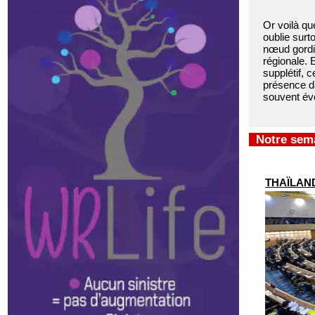
Or voilà qu
oublie surt
nœud gordie
régionale.
supplétif, 
présence da
souvent évo
Notre sema
THAÏLANDE