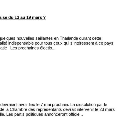
ise du 13 au 19 mars ?
elques nouvelles saillantes en Thaïlande durant cette
lité indispensable pour tous ceux qui s'intéressent à ce pays
atie Les prochaines électio...
vraient avoir lieu le 7 mai prochain. La dissolution par le
de la Chambre des représentants devrait intervenir le 23 mars
lle. Les partis politiques annonceront officie...