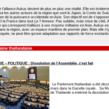
e l’alliance Aukus devient de plus en plus une réalité. Elle est évidem
out les autres acteurs de la région que sont le Japon, la Corée du Sud
n de la puissance occidentale en Asie. Son objectif est de s’opposer 
 Et la France dans tout ça ? Annexe. Pas oubliée, mais mise de côté
ce qui correspond d’ailleurs à ses moyens militaires en Asie. Aukus es
ns la région, avec un espace maritime de premier plan. Mais elle n’y 
quée, ne peut être qu’une adaptation aux rapports de force existants. 
ine thaïlandaise
 – POLITIQUE : Dissolution de l’Assemblée, c’est fait
Le Parlement thaïlandais a été disso
mars dans la Gazette royale. Sa Ma
de Thaïlande a entériné la dissolutio