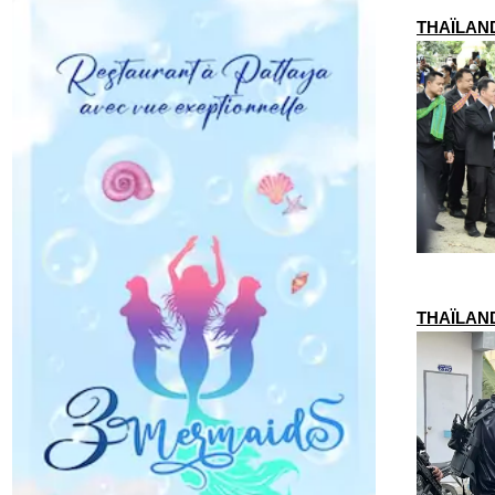
THAÏLANDE
THAÏLANDE