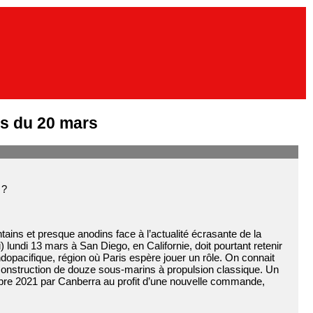
s du 20 mars
 ?
ains et presque anodins face à l’actualité écrasante de la
 lundi 13 mars à San Diego, en Californie, doit pourtant retenir
 Indopacifique, région où Paris espère jouer un rôle. On connait
a construction de douze sous-marins à propulsion classique. Un
mbre 2021 par Canberra au profit d’une nouvelle commande,