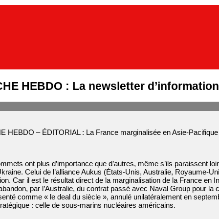
E HEBDO : La newsletter d’information
HEBDO – ÉDITORIAL : La France marginalisée en Asie-Pacifique
mmets ont plus d’importance que d’autres, même s’ils paraissent loint
kraine. Celui de l’alliance Aukus (États-Unis, Australie, Royaume-Uni)
tion. Car il est le résultat direct de la marginalisation de la France en
: l’abandon, par l’Australie, du contrat passé avec Naval Group pour l
senté comme « le deal du siècle », annulé unilatéralement en septe
tratégique : celle de sous-marins nucléaires américains.