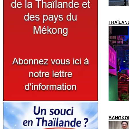
THAÏLANDE
BANGKOK –