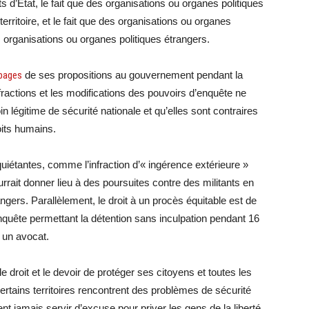
s d’État, le fait que des organisations ou organes politiques
territoire, et le fait que des organisations ou organes
es organisations ou organes politiques étrangers.
 pages
de ses propositions au gouvernement pendant la
nfractions et les modifications des pouvoirs d’enquête ne
n légitime de sécurité nationale et qu’elles sont contraires
oits humains.
quiétantes, comme l’infraction d’« ingérence extérieure »
rait donner lieu à des poursuites contre des militants en
gers. Parallèlement, le droit à un procès équitable est de
nquête permettant la détention sans inculpation pendant 16
r un avocat.
e droit et le devoir de protéger ses citoyens et toutes les
rtains territoires rencontrent des problèmes de sécurité
t jamais servir d’excuse pour priver les gens de la liberté