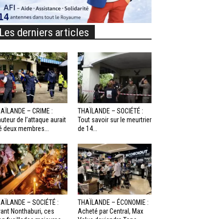
Les derniers articles
AÏLANDE – CRIME :
THAÏLANDE – SOCIÉTÉ :
auteur de l’attaque aurait
Tout savoir sur le meurtrier
é deux membres...
de 14...
AÏLANDE – SOCIÉTÉ :
THAÏLANDE – ÉCONOMIE :
ant Nonthaburi, ces
Acheté par Central, Max