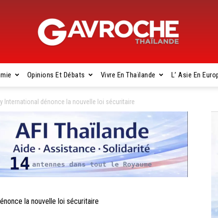
omie
Opinions Et Débats
Vivre En Thaïlande
L’ Asie En Euro
Gavroche
nternational dénonce la nouvelle loi sécuritaire
Thaïlande
once la nouvelle loi sécuritaire