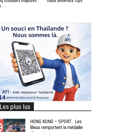
nq fusillades majeures
Value deviendra Tops
...
Les plus lus
HONG KONG – SPORT : Les
Bleus remportent la médaille