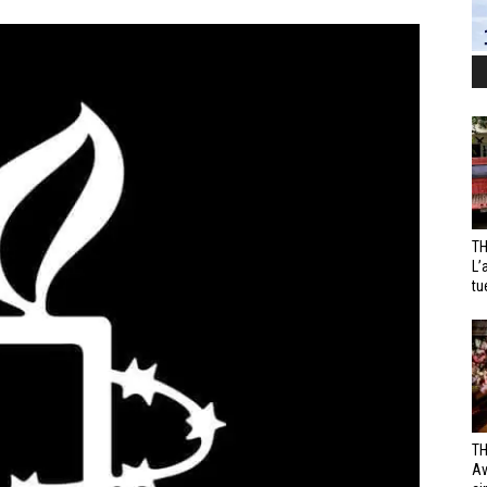
TH
L’
tu
TH
Av