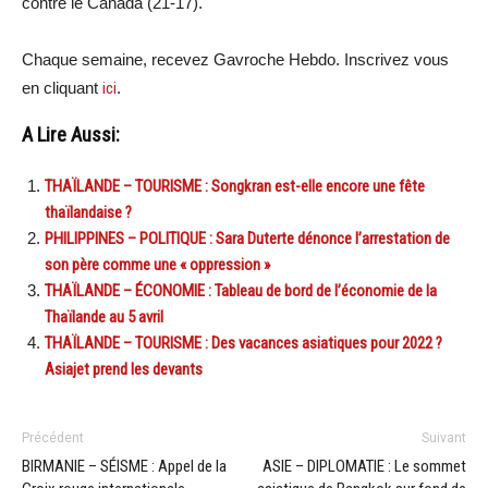
contre le Canada (21-17).
Chaque semaine, recevez Gavroche Hebdo. Inscrivez vous
en cliquant
ici
.
A Lire Aussi:
THAÏLANDE – TOURISME : Songkran est-elle encore une fête
thaïlandaise ?
PHILIPPINES – POLITIQUE : Sara Duterte dénonce l’arrestation de
son père comme une « oppression »
THAÏLANDE – ÉCONOMIE : Tableau de bord de l’économie de la
Thaïlande au 5 avril
THAÏLANDE – TOURISME : Des vacances asiatiques pour 2022 ?
Asiajet prend les devants
Précédent
Suivant
BIRMANIE – SÉISME : Appel de la
ASIE – DIPLOMATIE : Le sommet