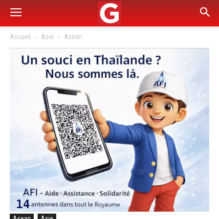
Accueil
Asie
Asean
Asean
Asie