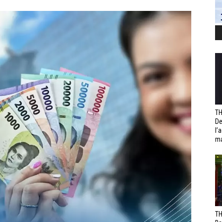
TH
De
l’
ma
TH