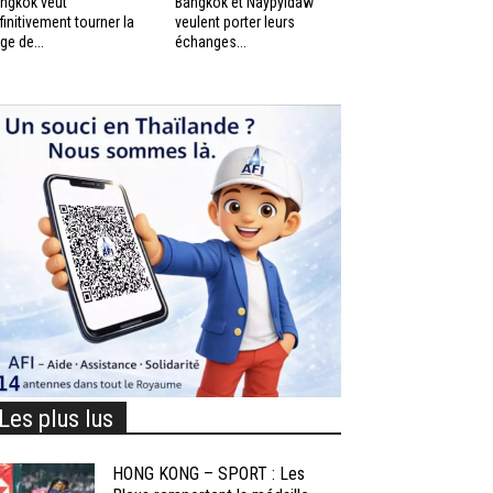
ngkok veut
Bangkok et Naypyidaw
finitivement tourner la
veulent porter leurs
ge de...
échanges...
Les plus lus
HONG KONG – SPORT : Les