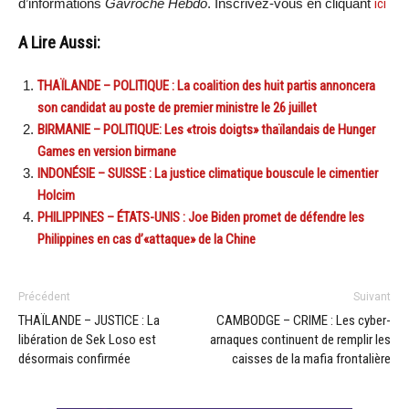
d’informations
Gavroche Hebdo
. Inscrivez-vous en cliquant
ici
A Lire Aussi:
THAÏLANDE – POLITIQUE : La coalition des huit partis annoncera
son candidat au poste de premier ministre le 26 juillet
BIRMANIE – POLITIQUE: Les «trois doigts» thaïlandais de Hunger
Games en version birmane
INDONÉSIE – SUISSE : La justice climatique bouscule le cimentier
Holcim
PHILIPPINES – ÉTATS-UNIS : Joe Biden promet de défendre les
Philippines en cas d’«attaque» de la Chine
Précédent
Suivant
THAÏLANDE – JUSTICE : La
CAMBODGE – CRIME : Les cyber-
libération de Sek Loso est
arnaques continuent de remplir les
désormais confirmée
caisses de la mafia frontalière