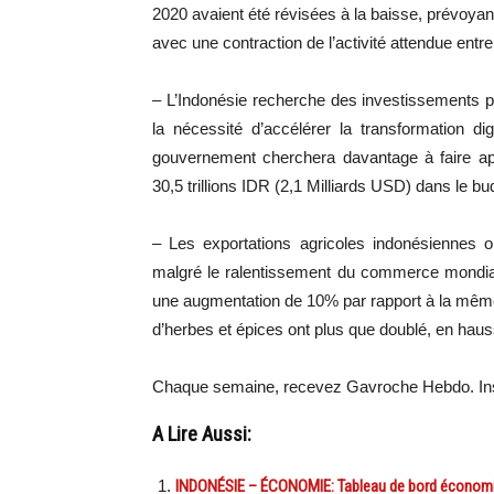
2020 avaient été révisées à la baisse, prévoy
avec une contraction de l’activité attendue entr
– L’Indonésie recherche des investissements p
la nécessité d’accélérer la transformation di
gouvernement cherchera davantage à faire ap
30,5 trillions IDR (2,1 Milliards USD) dans le b
– Les exportations agricoles indonésiennes o
malgré le ralentissement du commerce mondial. E
une augmentation de 10% par rapport à la même 
d’herbes et épices ont plus que doublé, en ha
Chaque semaine, recevez Gavroche Hebdo. In
A Lire Aussi:
INDONÉSIE – ÉCONOMIE: Tableau de bord économi