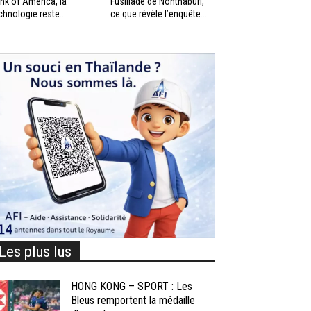
nk of America, la
Fusillade de Nonthaburi,
chnologie reste...
ce que révèle l’enquête...
Les plus lus
HONG KONG – SPORT : Les
Bleus remportent la médaille