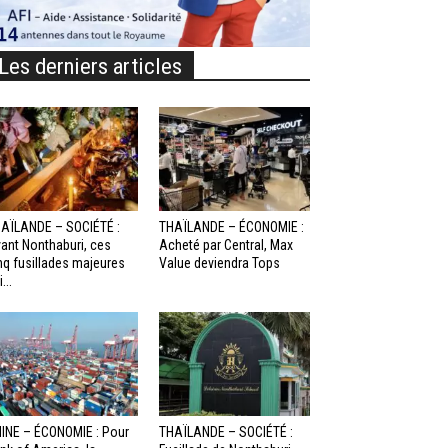
Les derniers articles
AÏLANDE – SOCIÉTÉ :
THAÏLANDE – ÉCONOMIE :
ant Nonthaburi, ces
Acheté par Central, Max
nq fusillades majeures
Value deviendra Tops
...
INE – ÉCONOMIE : Pour
THAÏLANDE – SOCIÉTÉ :